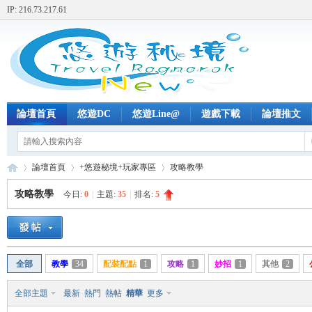
IP: 216.73.217.61
論壇首頁
悠遊DC
悠遊Line@
遊戲下載
論壇推文
論壇首頁
+悠遊秘境+玩家專區
攻略教學
攻略教學
今日:
0
|
主題:
35
|
排名:
5
+
»
›
›
全部
教學
34
配裝配點
1
攻略
1
妙招
1
其他
2
全部主題
最新
熱門
熱帖
精華
更多