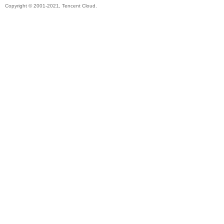
Copyright © 2001-2021, Tencent Cloud.
秘
境
+