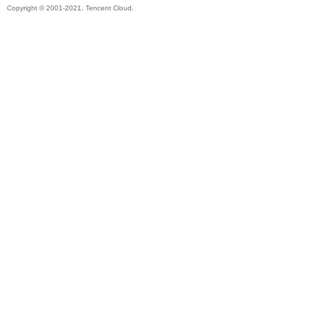
Copyright © 2001-2021, Tencent Cloud.
秘
境
+