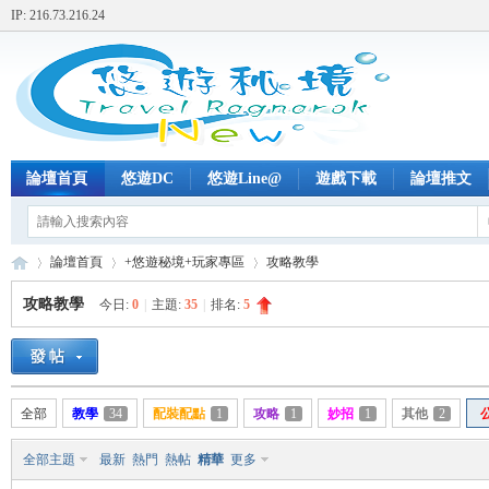
IP: 216.73.216.24
論壇首頁
悠遊DC
悠遊Line@
遊戲下載
論壇推文
論壇首頁
+悠遊秘境+玩家專區
攻略教學
攻略教學
今日:
0
|
主題:
35
|
排名:
5
+
»
›
›
全部
教學
34
配裝配點
1
攻略
1
妙招
1
其他
2
全部主題
最新
熱門
熱帖
精華
更多