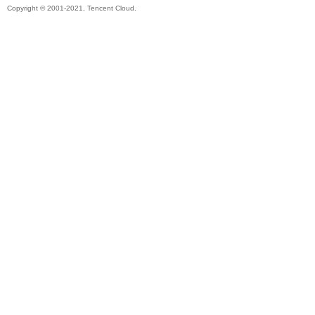
Copyright © 2001-2021, Tencent Cloud.
秘
境
+