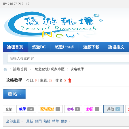
IP: 216.73.217.117
論壇首頁
悠遊DC
悠遊Line@
遊戲下載
論壇推文
論壇首頁
+悠遊秘境+玩家專區
攻略教學
攻略教學
今日:
0
|
主題:
35
|
排名:
5
+
»
›
›
全部
教學
34
配裝配點
1
攻略
1
妙招
1
其他
2
全部主題
最新
熱門
熱帖
精華
更多