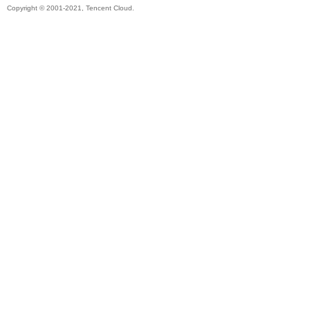
Copyright © 2001-2021, Tencent Cloud.
秘
境
+