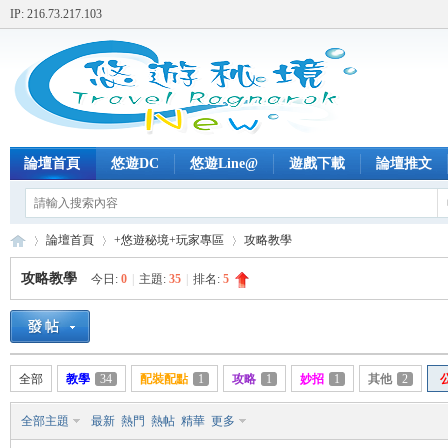
IP: 216.73.217.103
論壇首頁
悠遊DC
悠遊Line@
遊戲下載
論壇推文
論壇首頁
+悠遊秘境+玩家專區
攻略教學
攻略教學
今日:
0
|
主題:
35
|
排名:
5
+
»
›
›
全部
教學
34
配裝配點
1
攻略
1
妙招
1
其他
2
全部主題
最新
熱門
熱帖
精華
更多