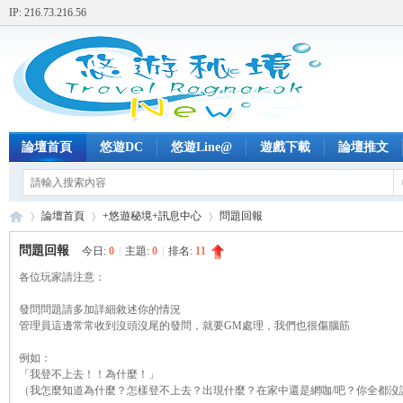
IP: 216.73.216.56
論壇首頁
悠遊DC
悠遊Line@
遊戲下載
論壇推文
論壇首頁
+悠遊秘境+訊息中心
問題回報
問題回報
今日:
0
|
主題:
0
|
排名:
11
各位玩家請注意：
+
»
›
›
發問問題請多加詳細敘述你的情況
管理員這邊常常收到沒頭沒尾的發問，就要GM處理，我們也很傷腦筋
例如：
「我登不上去！！為什麼！」
（我怎麼知道為什麼？怎樣登不上去？出現什麼？在家中還是網咖/吧？你全都沒