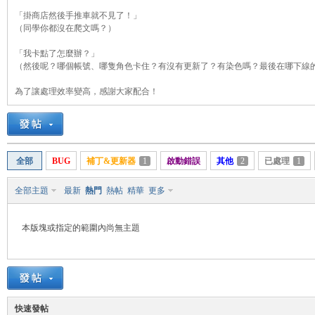
「掛商店然後手推車就不見了！」
（同學你都沒在爬文嗎？）
「我卡點了怎麼辦？」
悠
（然後呢？哪個帳號、哪隻角色卡住？有沒有更新了？有染色嗎？最後在哪下線
為了讓處理效率變高，感謝大家配合！
全部
BUG
補丁&更新器
1
啟動錯誤
其他
2
已處理
1
全部主題
最新
熱門
熱帖
精華
更多
遊
本版塊或指定的範圍內尚無主題
快速發帖