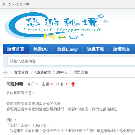
IP: 216.73.216.90
論壇首頁
悠遊DC
悠遊Line@
遊戲下載
論壇推文
論壇首頁
+悠遊秘境+訊息中心
問題回報
問題回報
今日:
0
|
主題:
6
|
排名:
11
各位玩家請注意：
+
»
›
›
發問問題請多加詳細敘述你的情況
管理員這邊常常收到沒頭沒尾的發問，就要GM處理，我們也很傷腦筋
例如：
「我登不上去！！為什麼！」
（我怎麼知道為什麼？怎樣登不上去？出現什麼？在家中還是網咖/吧？你全都沒