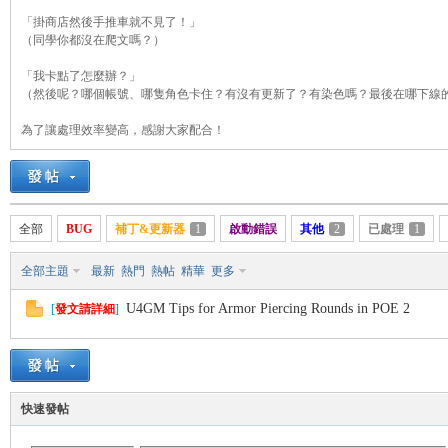
「掛商店然後手推車就不見了！」
（同學你都沒在爬文嗎？）
「我卡點了怎麼辦？」
悠
（然後呢？哪個帳號、哪隻角色卡住？有沒有更新了？有染色嗎？最後在哪下線
為了讓處理效率變高，感謝大家配合！
全部
BUG
補丁&更新器
1
啟動錯誤
其他
2
已處理
1
全部主題
最新
熱門
熱帖
精華
更多
遊
U4GM Tips for Armor Piercing Rounds in POE 2
[
發文請詳細
]
快速發帖