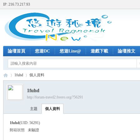
IP: 216.73.217.93
論壇首頁
悠遊DC
悠遊Line@
遊戲下載
論壇推文
1fuhd
個人資料
1fuhd
http://forum-travel2.freero.org/?56291
+
›
›
主題
個人資料
1fuhd
(UID: 56291)
郵箱狀態
未驗證