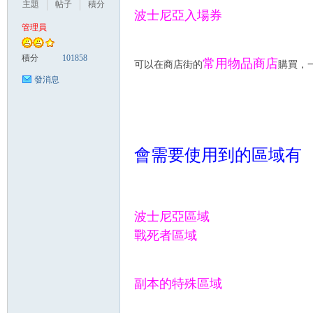
主題
帖子
積分
波士尼亞入場券
管理員
悠
積分
101858
常用物品商店
可以在商店街的
購買，一
發消息
會需要使用到的區域有
遊
波士尼亞區域
戰死者區域
副本的特殊區域