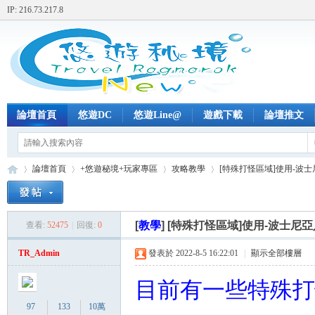
IP: 216.73.217.8
論壇首頁
悠遊DC
悠遊Line@
遊戲下載
論壇推文
論壇首頁
+悠遊秘境+玩家專區
攻略教學
[特殊打怪區域]使用-波
[
教學
]
[特殊打怪區域]使用-波士尼
查看:
52475
|
回復:
0
+
»
›
›
›
TR_Admin
發表於 2022-8-5 16:22:01
|
顯示全部樓層
目前有一些特殊打
97
133
10萬