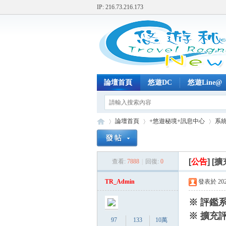
IP: 216.73.216.173
論壇首頁
悠遊DC
悠遊Line@
論壇首頁
+悠遊秘境+訊息中心
系
[
公告
]
[
查看:
7888
|
回復:
0
+
»
›
›
TR_Admin
發表於 2022-
※
評鑑
※
擴充
97
133
10萬