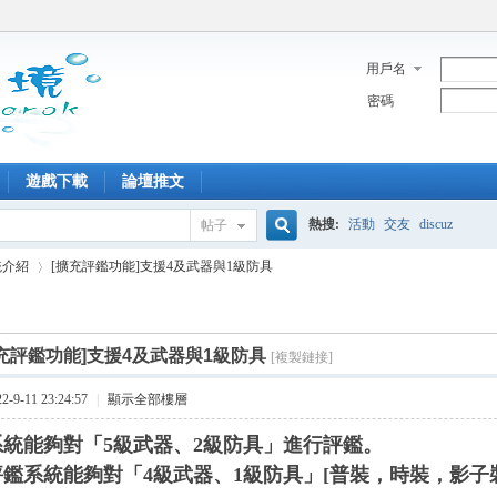
用戶名
密碼
遊戲下載
論壇推文
熱搜:
活動
交友
discuz
帖子
搜
統介紹
[擴充評鑑功能]支援4及武器與1級防具
索
擴充評鑑功能]支援4及武器與1級防具
[複製鏈接]
›
9-11 23:24:57
|
顯示全部樓層
系統能夠對「
5
級武器
、
2
級防具
」進行評鑑。
評鑑系統能夠對「
4
級武器
、
1
級防具
」
[
普裝，時裝，影子