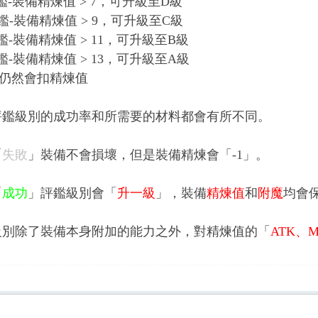
鑑-裝備精煉值 > 7，可升級至D級
鑑-裝備精煉值 > 9，可升級至C級
鑑-裝備精煉值 > 11，可升級至B級
鑑-裝備精煉值 > 13，可升級至A級
仍然會扣精煉值
評鑑級別的成功率和所需要的材料都會有所不同。
「
失敗
」裝備不會損壞，但是裝備精煉會「
-1
」。
「
成功
」評鑑級別會「
升一級
」，裝備
精煉值
和
附魔
均會
級別除了裝備本身附加的能力之外，對精煉值的「
ATK
、
M