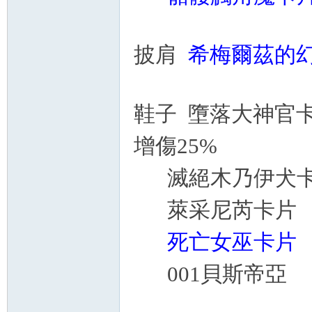
披肩
希梅爾茲的幻
鞋子
墮落大神官卡片
增傷25%
滅絕木乃伊犬卡片
萊采尼芮卡片 M
死亡女巫卡片 
001貝斯帝亞 M