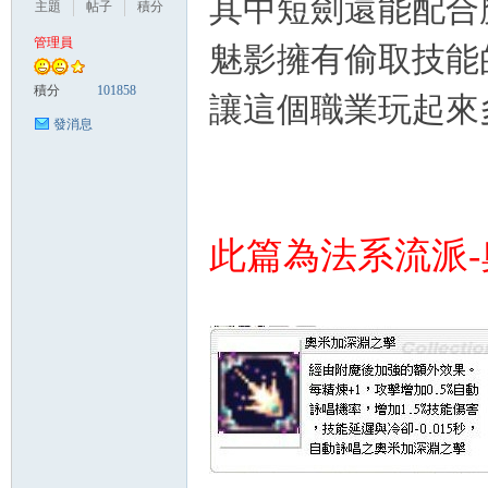
其中短劍還能配合
主題
帖子
積分
管理員
魅影擁有偷取技能
悠
積分
101858
讓這個職業玩起來
發消息
此篇為法系流派
遊