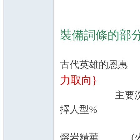
裝備詞條的部
古代英雄的恩惠 
力取向}
主要洗首領魔
擇人型%
熔岩精華 (火