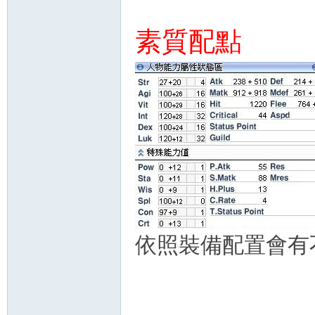
素質配點
依照裝備配置會有