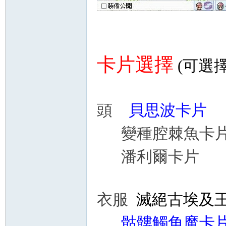
卡片選擇
(可選
頭
貝思波卡片 
變種腔棘魚卡片
潘利爾卡片 +M
衣服
滅絕古埃及王
骷髏觸角魔卡片