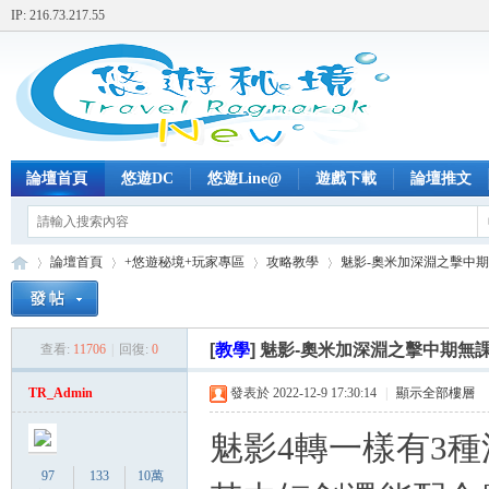
IP: 216.73.217.55
論壇首頁
悠遊DC
悠遊Line@
遊戲下載
論壇推文
論壇首頁
+悠遊秘境+玩家專區
攻略教學
魅影-奧米加深淵之擊中期無
[
教學
]
魅影-奧米加深淵之擊中期無
查看:
11706
|
回復:
0
+
»
›
›
›
TR_Admin
發表於 2022-12-9 17:30:14
|
顯示全部樓層
魅影4轉一樣有3種
97
133
10萬