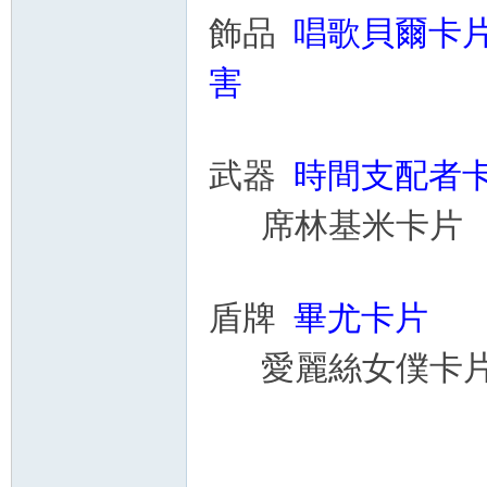
飾品
唱歌貝爾卡
害
武器
時間支配者卡
席林基米卡片 +
盾牌
畢尤卡片 +
愛麗絲女僕卡片 