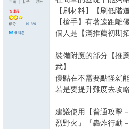
主題
帖子
積分
【刷材料】【刷低階
管理員
【槍手】有著遠距離優
悠
積分
101860
個人是【滿推薦初期
發消息
裝備附魔的部分【推
武】
優點在不需要點怪就能
遊
若是要提升難度去攻略
建議使用【普通攻擊
烈野火』『轟炸行動－