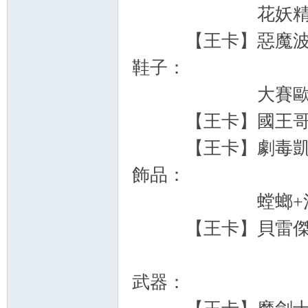
花妖
【王卡】惡魔波
鞋子：
大賽歐託莉柯
【王卡】國王哥
【王卡】劇毒凱
飾品：
螳螂+混沌
【王卡】貝雷
武器：