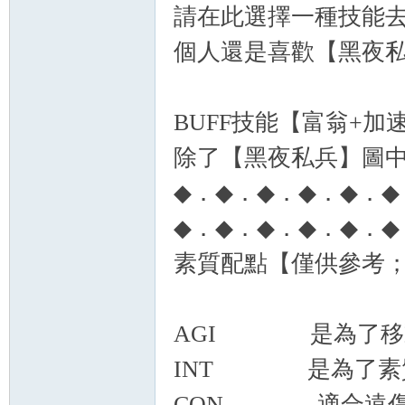
請在此選擇一種技能去
秘
個人還是喜歡【黑夜
BUFF技能【富翁+加
除了【黑夜私兵】圖
◆．◆．◆．◆．◆．◆
境
◆．◆．◆．◆．◆．◆
素質配點【僅供參考
AGI 是為了移動
INT 是為了素
+
CON 適合遠傷