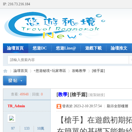
IP: 216.73.216.184
論壇首頁
悠遊DC
悠遊Line@
遊戲下載
論壇推文
論壇首頁
+悠遊秘境+玩家專區
攻略教學
[槍手篇]
[
教學
]
[槍手篇]
查看:
49948
|
回復:
0
[複製鏈接]
+
»
›
›
›
TR_Admin
發表於 2023-2-10 20:57:54
|
顯示全部樓層
【槍手】在遊戲初期
97
133
10萬
在簡單的基礎下能夠