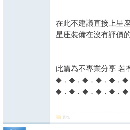
在此不建議直接上星座
星座裝備在沒有評價的
此篇為不專業分享 若
◆．◆．◆．◆．◆．◆
◆．◆．◆．◆．◆．◆
回復