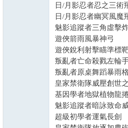
日/月影忍者忍之三術
秘
日/月影忍者幽冥風魔
魅影追蹤者三角虛擊
遊俠箭雨風暴神弓
遊俠銳利射擊瞄準標
叛亂者亡命殺戮左輪
境
叛亂者原桌舞蹈暴雨
皇家禁衛隊威壓創世
基因學者地獄植物龍
魅影追蹤者暗詠致命
超級初學者運氣長劍
+
皇家禁衛隊放逐加農