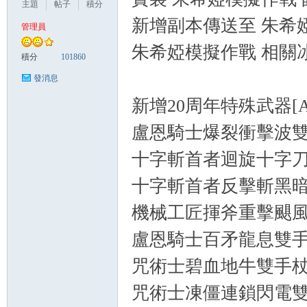
主題
帖子
積分
新增副本傳送至 朱希
管理員
朱希婭模擬作戰 相關
悠
積分
101860
發消息
新增20周年特殊武器
盧恩騎士爆裂衝擊波
十字斬首者迴旋十字
十字斬首者反擊斬黑
遊
機械工匠揮斧重擊颶
盧恩騎士百矛龍息雙
咒術士碧血地牛雙手
咒術士凍僵連鎖閃電