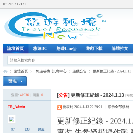
IP: 216.73.217.1
論壇首頁
悠遊DC
悠遊Line@
遊戲下載
論壇推文
論壇首頁
+悠遊秘境+訊息中心
遊戲公告
更新修正紀錄 - 2024.1.13
[
公告
]
更新修正紀錄 - 2024.1.13
查看:
41936
|
回復:
0
[複
+
»
›
›
›
TR_Admin
發表於 2024-1-13 22:29:21
|
顯示全部樓層
更新修正紀錄 - 2024.1.
97
133
10萬
實裝 朱希婭模擬作戰 