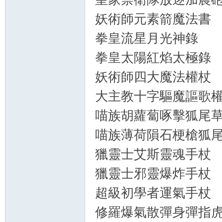
妖術師元素箭魔法書
拳皇流星月光神錄
拳皇太陽紅焰太極錄
妖術師四大魔法權杖
大主教十字驅魔謳歌
喵族胡蘿蔔啄擊狐尾
喵族薄荷隕石梗槍狐
獵靈士艾斯靈魂手杖
獵靈士邪靈爆炸手杖
超級初學者運氣手杖
修羅爆氣散彈身彈指